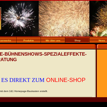
euerwerke
Produkte
Wir über uns
Shop
News
E-BÜHNENSHOWS-SPEZIALEFFEKTE-
RATUNG
ONLINE-SHOP
 ES DIREKT ZUM
it dem 1&1 Homepage-Baukasten erstellt.