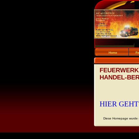
Home
F
FEUERWERK
HANDEL-BE
HIER GEHT
Diese Homepage wurde m